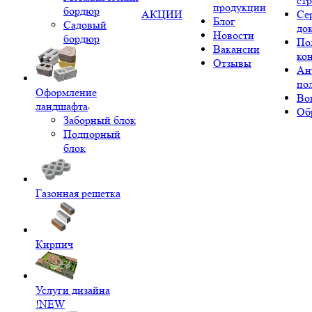
ст
продукции
бордюр
АКЦИИ
Се
Блог
Садовый
до
Новости
бордюр
По
Вакансии
ко
Отзывы
Ан
по
Оформление
Во
ландшафта
Об
Заборный блок
Подпорный
блок
Газонная решетка
Кирпич
Услуги дизайна
!NEW