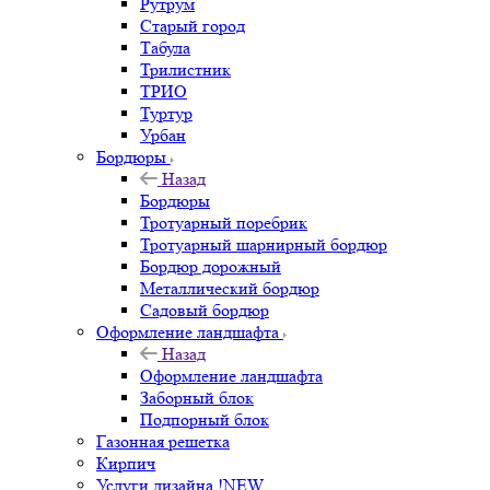
Рутрум
Старый город
Табула
Трилистник
ТРИО
Туртур
Урбан
Бордюры
Назад
Бордюры
Тротуарный поребрик
Тротуарный шарнирный бордюр
Бордюр дорожный
Металлический бордюр
Садовый бордюр
Оформление ландшафта
Назад
Оформление ландшафта
Заборный блок
Подпорный блок
Газонная решетка
Кирпич
Услуги дизайна !NEW