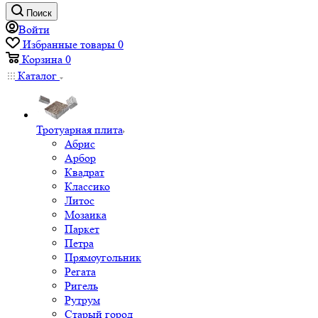
Поиск
Войти
Избранные товары
0
Корзина
0
Каталог
Тротуарная плита
Абрис
Арбор
Квадрат
Классико
Литос
Мозаика
Паркет
Петра
Прямоугольник
Регата
Ригель
Рутрум
Старый город