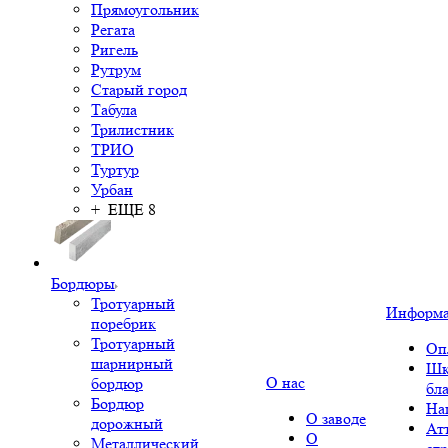
Прямоугольник
Регата
Ригель
Рутрум
Старый город
Табула
Трилистник
ТРИО
Туртур
Урбан
+ ЕЩЕ 8
Бордюры
Тротуарный
Информ
поребрик
Тротуарный
Оп
шарнирный
Шк
О нас
бордюр
бл
Бордюр
На
О заводе
дорожный
Ат
О
Металлический