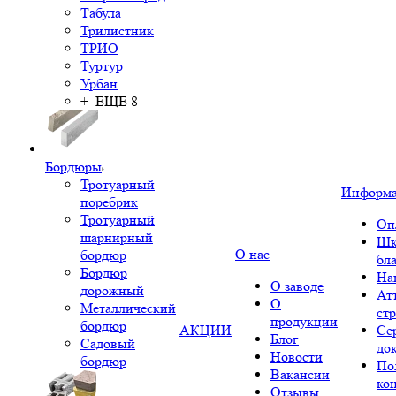
Табула
Трилистник
ТРИО
Туртур
Урбан
+ ЕЩЕ 8
Бордюры
Тротуарный
Информ
поребрик
Тротуарный
Оп
шарнирный
Шк
О нас
бордюр
бл
Бордюр
На
О заводе
дорожный
Ат
О
Металлический
ст
продукции
бордюр
АКЦИИ
Се
Блог
Садовый
до
Новости
бордюр
По
Вакансии
ко
Отзывы