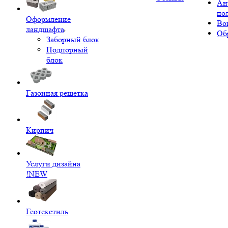
Ан
по
Оформление
Во
ландшафта
Об
Заборный блок
Подпорный
блок
Газонная решетка
Кирпич
Услуги дизайна
!NEW
Геотекстиль