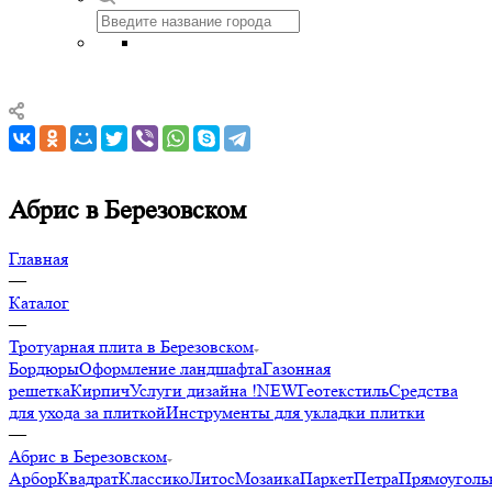
Абрис в Березовском
Главная
—
Каталог
—
Тротуарная плита в Березовском
Бордюры
Оформление ландшафта
Газонная
решетка
Кирпич
Услуги дизайна !NEW
Геотекстиль
Средства
для ухода за плиткой
Инструменты для укладки плитки
—
Абрис в Березовском
Арбор
Квадрат
Классико
Литос
Мозаика
Паркет
Петра
Прямоуголь