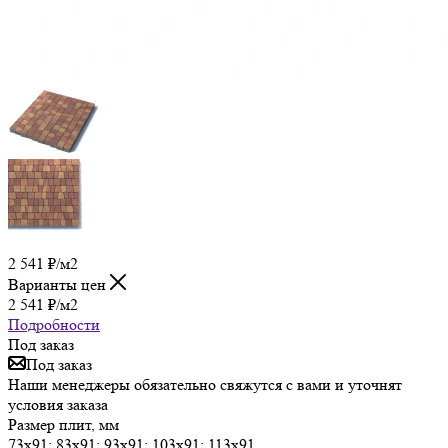
2 541
₽
/м2
Варианты цен
2 541
₽
/м2
Подробности
Под заказ
Под заказ
Наши менеджеры обязательно свяжутся с вами и уточнят
условия заказа
Размер плит, мм
73х91; 83х91; 93х91; 103х91; 113х91