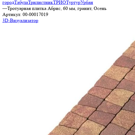
город
Табула
Трилистник
ТРИО
Туртур
Урбан
—
Тротуарная плитка Абрис, 60 мм, гранит, Осень
Артикул:
00-00017019
3D-Визуализатор