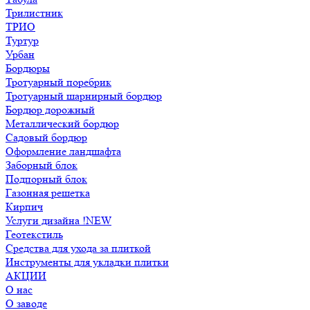
Трилистник
ТРИО
Туртур
Урбан
Бордюры
Тротуарный поребрик
Тротуарный шарнирный бордюр
Бордюр дорожный
Металлический бордюр
Садовый бордюр
Оформление ландшафта
Заборный блок
Подпорный блок
Газонная решетка
Кирпич
Услуги дизайна !NEW
Геотекстиль
Средства для ухода за плиткой
Инструменты для укладки плитки
АКЦИИ
О нас
О заводе