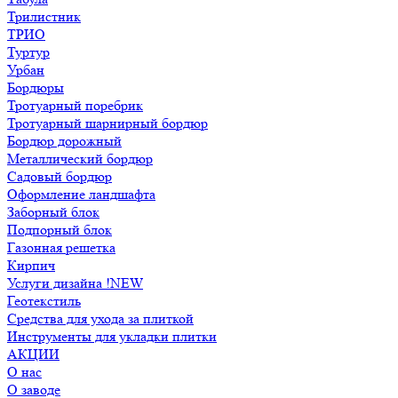
Трилистник
ТРИО
Туртур
Урбан
Бордюры
Тротуарный поребрик
Тротуарный шарнирный бордюр
Бордюр дорожный
Металлический бордюр
Садовый бордюр
Оформление ландшафта
Заборный блок
Подпорный блок
Газонная решетка
Кирпич
Услуги дизайна !NEW
Геотекстиль
Средства для ухода за плиткой
Инструменты для укладки плитки
АКЦИИ
О нас
О заводе