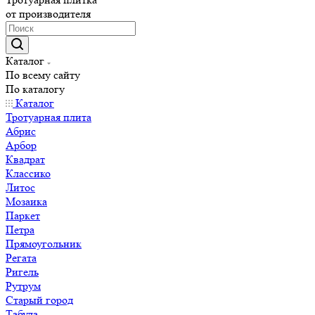
от производителя
Каталог
По всему сайту
По каталогу
Каталог
Тротуарная плита
Абрис
Арбор
Квадрат
Классико
Литос
Мозаика
Паркет
Петра
Прямоугольник
Регата
Ригель
Рутрум
Старый город
Табула