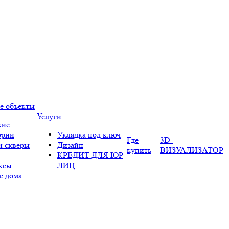
е объекты
Услуги
кие
ории
Укладка под ключ
Где
3D-
и скверы
Дизайн
купить
ВИЗУАЛИЗАТОР
КРЕДИТ ДЛЯ ЮР
ксы
ЛИЦ
е дома