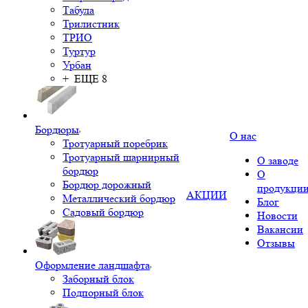
Табула
Трилистник
ТРИО
Туртур
Урбан
+ ЕЩЕ 8
Бордюры
О нас
Тротуарный поребрик
Тротуарный шарнирный
О заводе
бордюр
О
Бордюр дорожный
продукци
АКЦИИ
Металлический бордюр
Блог
Садовый бордюр
Новости
Вакансии
Отзывы
Оформление ландшафта
Заборный блок
Подпорный блок