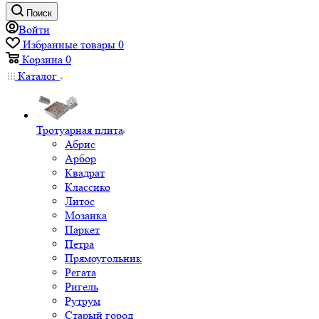
Поиск
Войти
Избранные товары
0
Корзина
0
Каталог
Тротуарная плита
Абрис
Арбор
Квадрат
Классико
Литос
Мозаика
Паркет
Петра
Прямоугольник
Регата
Ригель
Рутрум
Старый город